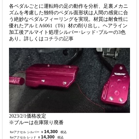
各ペダルごとに運転時の足の動作を分析、足裏メカニ
ズムを考慮した独特のペダル面形状は人間の感覚に合
う絶妙なペダルフィーリングを実現。材質は耐食性に
優れたアルミA6061（T6）材の削り出し。ヘアライン
加工後アルマイト処理シルバー･レッド･ブルーの3色
あり。詳しくは
コチラの記事
2023/2/1価格改定
※ブルーは在庫限り廃番
14,300
forアクセル シルバー
¥
税込
14,300
forアクセル レッド
¥
税込