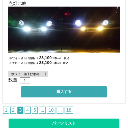
点灯比較
23,100
ホワイト値下げ価格
¥
2本set
税込
23,100
イエロー値下げ価格
¥
2本set
税込
数量
1
2
3
4
5
...
10
...
18
パーツリスト