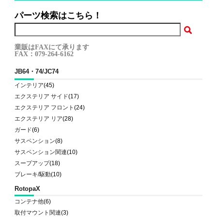
パーツ検索はこちら！
業販はFAXにて承ります
FAX：079-264-6162
JB64・74/JC74
インテリア
(45)
エクステリア サイド
(17)
エクステリア フロント
(24)
エクステリア リア
(28)
ガード
(6)
サスペンション
(8)
サスペンション関連
(10)
スープアップ
(18)
ブレーキ/駆動
(10)
RotopaX
コンテナ他
(6)
取付マウント関連
(3)