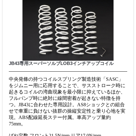
JB43専用スーパーソルブLOB3インチアップコイル
中央発條の持つコイルスプリング製造技術「SASC」
をジムニー用に応用することで、サスストローク時に
起きるコイルの湾曲現象を最小限に抑えているほか、
フルバンプ時に絶対に線間密着が起きない特徴を持
つ。JB43に合わせた専用設計。AS8ショックとの組合
せで車重に負けない抜群の操縦安定性と乗り心地を実
現。ABS配線延長ステー付属。車高アップ量約
75mm。
ばね定数 フロント21.5N/mm リア17.0N/mm