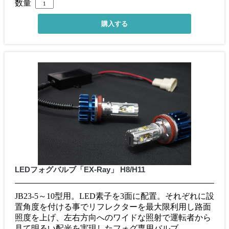
数量
LEDフォグバルブ「EX-Ray」 H8/H11
JB23-5～10型用。LED素子を3面に配置。それぞれに設
置角度を付ける事でリフレクターを最大限利用し路面
照度を上げ、左右方向へのワイドな照射で運転者から
見て明るい配光を実現したフォグ専用バルブ。