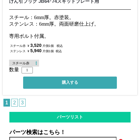
けん引フック JB64･74スキッドプレート用
スチール：6mm厚。赤塗装。
ステンレス：6mm厚。両面研磨仕上げ。
専用ボルト付属。
3,520
スチール赤
¥
片側1個
税込
5,940
ステンレス
¥
片側1個
税込
数量
1
2
3
パーツリスト
パーツ検索はこちら！