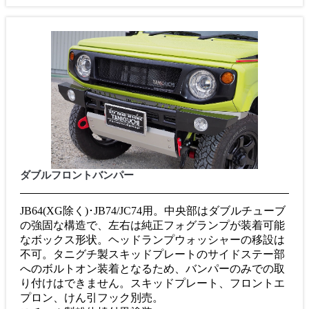
ダブルフロントバンパー
JB64(XG除く)･JB74/JC74用。中央部はダブルチューブ
の強固な構造で、左右は純正フォグランプが装着可能
なボックス形状。ヘッドランプウォッシャーの移設は
不可。タニグチ製スキッドプレートのサイドステー部
へのボルトオン装着となるため、バンパーのみでの取
り付けはできません。スキッドプレート、フロントエ
プロン、けん引フック別売。