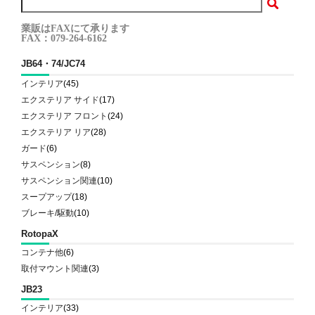
業販はFAXにて承ります
FAX：079-264-6162
JB64・74/JC74
インテリア
(45)
エクステリア サイド
(17)
エクステリア フロント
(24)
エクステリア リア
(28)
ガード
(6)
サスペンション
(8)
サスペンション関連
(10)
スープアップ
(18)
ブレーキ/駆動
(10)
RotopaX
コンテナ他
(6)
取付マウント関連
(3)
JB23
インテリア
(33)