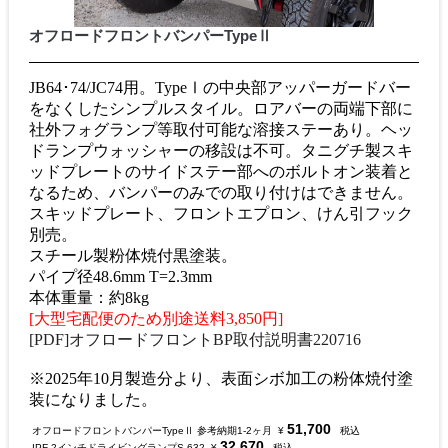
オフロードフロントバンパーTypeⅡ
JB64･74/JC74用。TypeⅠの中央部アッパーガードバー
をなくしたシンプルスタイル。ロアバーの両端下部に
社外フォグランプ等取付可能な溶接ステーあり。ヘッ
ドランプウォッシャーの移設は不可。タニグチ製スキ
ッドプレートのサイドステー部へのボルトオン装着と
なるため、バンパーのみでの取り付けはできません。
スキッドプレート、フロントエプロン、けん引フック
別売。
スチール製粉体焼付黒塗装。
パイプ径48.6mm T=2.3mm
本体重量：約8kg
[大型宅配便のため別途送料3,850円]
[PDF]オフロードフロントBP取付説明書220716
※2025年10月製造分より、表面シボ加工の粉体焼付塗
装になりました。
51,700
オフロードフロントバンパーTypeⅡ 参考納期1-2ヶ月
¥
税込
32,670
IPF 2インチドライビングランプS-632
¥
税込