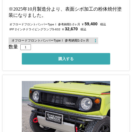
※2025年10月製造分より、表面シボ加工の粉体焼付塗
装になりました。
59,400
オフロードフロントバンパーTypeⅠ 参考納期1-2ヶ月
¥
税込
32,670
IPF 2インチドライビングランプS-632
¥
税込
数量