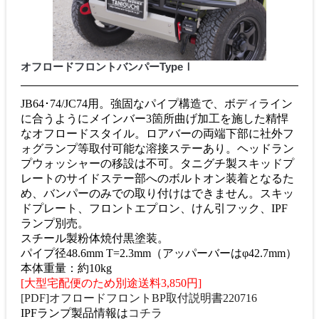
オフロードフロントバンパーTypeⅠ
JB64･74/JC74用。強固なパイプ構造で、ボディライン
に合うようにメインバー3箇所曲げ加工を施した精悍
なオフロードスタイル。ロアバーの両端下部に社外フ
ォグランプ等取付可能な溶接ステーあり。ヘッドラン
プウォッシャーの移設は不可。タニグチ製スキッドプ
レートのサイドステー部へのボルトオン装着となるた
め、バンパーのみでの取り付けはできません。スキッ
ドプレート、フロントエプロン、けん引フック、IPF
ランプ別売。
スチール製粉体焼付黒塗装。
パイプ径48.6mm T=2.3mm（アッパーバーはφ42.7mm）
本体重量：約10kg
[大型宅配便のため別途送料3,850円]
[PDF]オフロードフロントBP取付説明書220716
IPFランプ製品情報は
コチラ