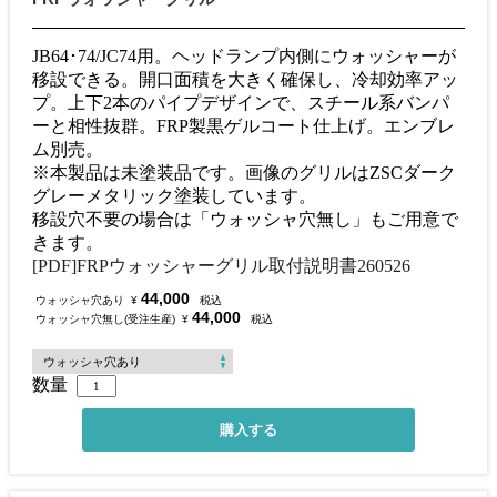
JB64･74/JC74用。ヘッドランプ内側にウォッシャーが
移設できる。開口面積を大きく確保し、冷却効率アッ
プ。上下2本のパイプデザインで、スチール系バンパ
ーと相性抜群。FRP製黒ゲルコート仕上げ。エンブレ
ム別売。
※本製品は未塗装品です。画像のグリルはZSCダーク
グレーメタリック塗装しています。
移設穴不要の場合は「ウォッシャ穴無し」もご用意で
きます。
[PDF]FRPウォッシャーグリル取付説明書260526
44,000
ウォッシャ穴あり
¥
税込
44,000
ウォッシャ穴無し(受注生産)
¥
税込
数量