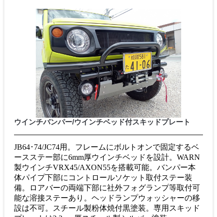
ウインチバンパー/ウインチベッド付スキッドプレート
JB64･74/JC74用。フレームにボルトオンで固定するベ
ースステー部に6mm厚ウインチベッドを設計。WARN
製ウインチVRX45/AXON55を搭載可能。バンパー本
体パイプ下部にコントロールソケット取付ステー装
備。ロアバーの両端下部に社外フォグランプ等取付可
能な溶接ステーあり。ヘッドランプウォッシャーの移
設は不可。スチール製粉体焼付黒塗装。専用スキッド