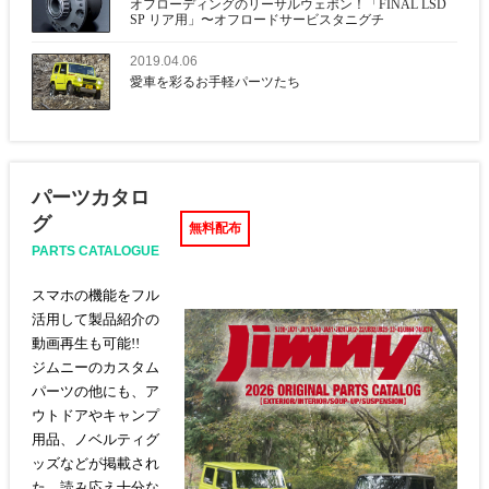
オフローディングのリーサルウェポン！「FINAL LSD
SP リア用」〜オフロードサービスタニグチ
2019.04.06
愛車を彩るお手軽パーツたち
パーツカタロ
グ
PARTS CATALOGUE
スマホの機能をフル
活用して製品紹介の
動画再生も可能!!
ジムニーのカスタム
パーツの他にも、ア
ウトドアやキャンプ
用品、ノベルティグ
ッズなどが掲載され
た、読み応え十分な