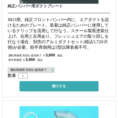
純正バンパー用ダクトプレート
JB23用。純正フロントバンパー内に、エアダクトを設
けるためのプレート。装着は純正バンパーに使用して
いるクリップを流用して行なう。スチール製黒塗装仕
上げ。右用と左用あり。フレッシュエアの取り回しを
行なう場合、別売のアルミダクトセット(税込5,720/片
側)が必要。助手席側用は5型以降装着不可。
3,850
運転席側用 売切れ 販売終了
¥
税込
3,850
助手席側用
¥
税込
数量