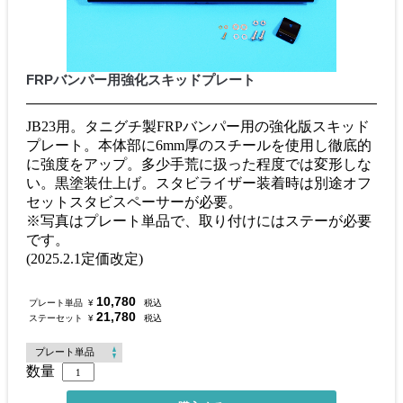
FRPバンパー用強化スキッドプレート
JB23用。タニグチ製FRPバンパー用の強化版スキッド
プレート。本体部に6mm厚のスチールを使用し徹底的
に強度をアップ。多少手荒に扱った程度では変形しな
い。黒塗装仕上げ。スタビライザー装着時は別途オフ
セットスタビスペーサーが必要。
※写真はプレート単品で、取り付けにはステーが必要
です。
(2025.2.1定価改定)
10,780
プレート単品
¥
税込
21,780
ステーセット
¥
税込
数量