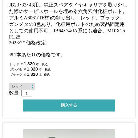
JB23･33･43用。純正スペアタイヤキャリアを取り外し
た際のサービスホールを埋める六角穴付化粧ボルト。
アルミA6061(T6材)の削り出し。レッド、ブラック、
ガンメタの3色あり。化粧用ボルトのため製品固定用
としての使用不可。JB64･74/JA系にも適合。M10X25
P1.25
2023/2/1価格改定
※1本あたりの価格です。
1,320
レッド
¥
本
税込
1,320
ガンメタ
¥
本
税込
1,320
ブラック
¥
本
税込
数量