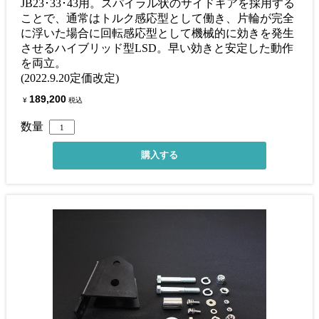
JB23･33･43用。スパイラル状のサイドギアを採用する
ことで、通常はトルク感応型として働き、片輪が完全
に浮いた場合に回転感応型として機械的に効きを発生
させるハイブリッド型LSD。早い効きと安定した動作
を両立。
(2022.9.20定価改定)
189,200
¥
税込
数量