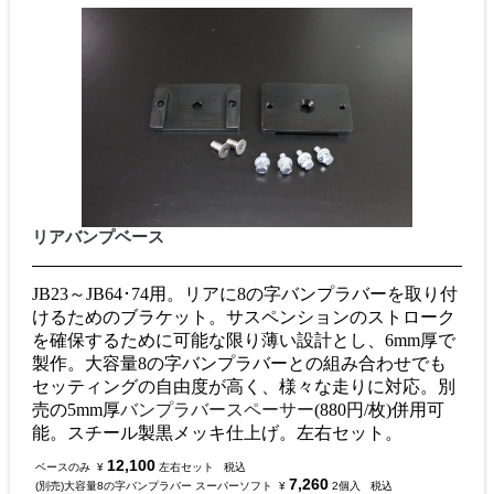
リアバンプベース
JB23～JB64･74用。リアに8の字バンプラバーを取り付
けるためのブラケット。サスペンションのストローク
を確保するために可能な限り薄い設計とし、6mm厚で
製作。大容量8の字バンプラバーとの組み合わせでも
セッティングの自由度が高く、様々な走りに対応。別
売の5mm厚
バンプラバースペーサー
(880円/枚)併用可
能。スチール製黒メッキ仕上げ。左右セット。
12,100
ベースのみ
¥
左右セット
税込
7,260
(別売)大容量8の字バンプラバー スーパーソフト
¥
2個入
税込