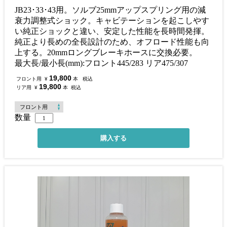
JB23･33･43用。ソルブ25mmアップスプリング用の減
衰力調整式ショック。キャビテーションを起こしやす
い純正ショックと違い、安定した性能を長時間発揮。
純正より長めの全長設計のため、オフロード性能も向
上する。20mmロングブレーキホースに交換必要。
最大長/最小長(mm):フロント445/283 リア475/307
19,800
フロント用
¥
本
税込
19,800
リア用
¥
本
税込
数量