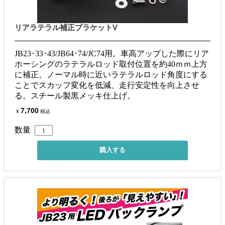
リアラテラル補正ブラケットV
JB23･33･43/JB64･74/JC74用。車高アップした際にリア
ホーシングのラテラルロッド取付位置を約40ｍｍ上方
に補正。ノーマル時に近いラテラルロッド角度にする
ことでスカッフ変化を低減、走行安定性を向上させ
る。スチール製黒メッキ仕上げ。
7,700
¥
税込
数量