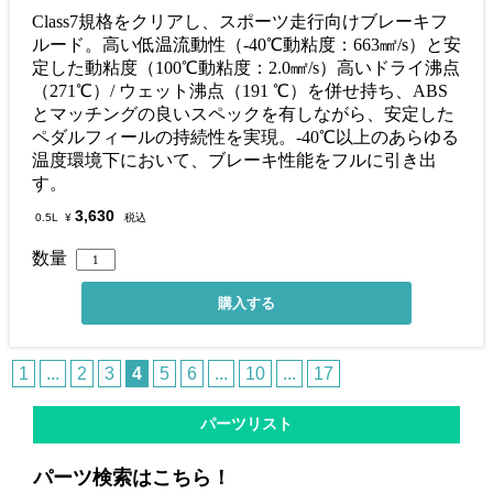
Class7規格をクリアし、スポーツ走行向けブレーキフ
ルード。高い低温流動性（-40℃動粘度：663㎟/s）と安
定した動粘度（100℃動粘度：2.0㎟/s）高いドライ沸点
（271℃）/ ウェット沸点（191 ℃）を併せ持ち、ABS
とマッチングの良いスペックを有しながら、安定した
ペダルフィールの持続性を実現。-40℃以上のあらゆる
温度環境下において、ブレーキ性能をフルに引き出
す。
3,630
0.5L
¥
税込
数量
1
...
2
3
4
5
6
...
10
...
17
パーツリスト
パーツ検索はこちら！