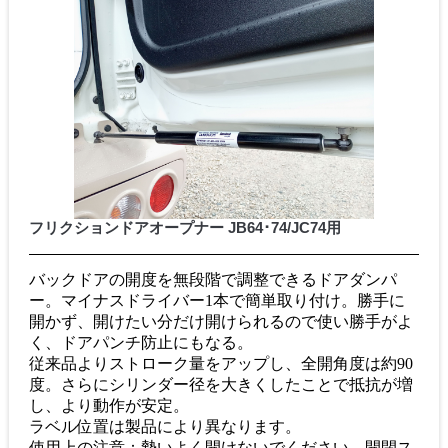
フリクションドアオープナー JB64･74/JC74用
バックドアの開度を無段階で調整できるドアダンパ
ー。マイナスドライバー1本で簡単取り付け。勝手に
開かず、開けたい分だけ開けられるので使い勝手がよ
く、ドアパンチ防止にもなる。
従来品よりストローク量をアップし、全開角度は約90
度。さらにシリンダー径を大きくしたことで抵抗が増
し、より動作が安定。
ラベル位置は製品により異なります。
使用上の注意：勢いよく開けないでください。開閉ス