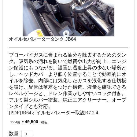
オイルセパレータータンク JB64
ブローバイガスに含まれる油分を除去するためのタン
ク。吸気系の汚れを防いで燃費や出力が向上、エンジ
ン保護にもつながる。設置は温度上昇の少ない場所と
し、ヘッドカバーより低く位置することで効率的にオ
イルを除去。内部には気化したガスを液化する仕切板
を設け、配管は落差をつけた構造。液量を確認できる
レベルゲージと、ドレン作業がしやすいコック付き。
アルミ製シルバー塗装。純正エアクリーナー、オープ
ンタイプとも対応。
[PDF]JB64オイルセパレーター取説R7.2.4
49,500
JB64用
¥
税込
数量