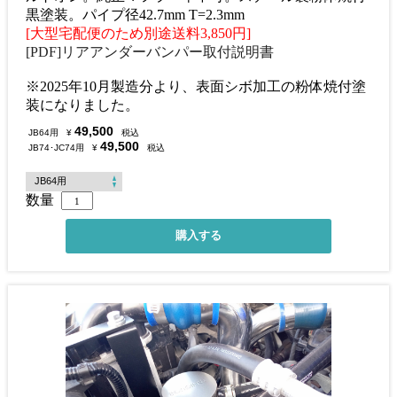
黒塗装。パイプ径42.7mm T=2.3mm
[大型宅配便のため別途送料3,850円]
[PDF]リアアンダーバンパー取付説明書
※2025年10月製造分より、表面シボ加工の粉体焼付塗
装になりました。
49,500
JB64用
¥
税込
49,500
JB74･JC74用
¥
税込
数量