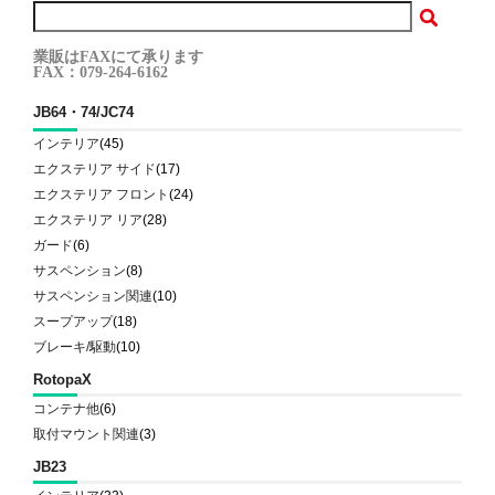
業販はFAXにて承ります
FAX：079-264-6162
JB64・74/JC74
インテリア
(45)
エクステリア サイド
(17)
エクステリア フロント
(24)
エクステリア リア
(28)
ガード
(6)
サスペンション
(8)
サスペンション関連
(10)
スープアップ
(18)
ブレーキ/駆動
(10)
RotopaX
コンテナ他
(6)
取付マウント関連
(3)
JB23