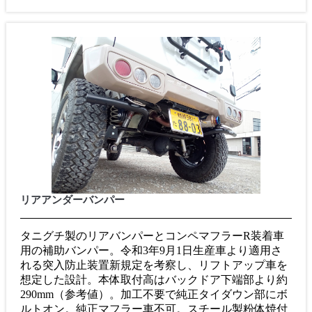
リアアンダーバンパー
タニグチ製のリアバンパーとコンペマフラーR装着車
用の補助バンパー。令和3年9月1日生産車より適用さ
れる突入防止装置新規定を考察し、リフトアップ車を
想定した設計。本体取付高はバックドア下端部より約
290mm（参考値）。加工不要で純正タイダウン部にボ
ルトオン。純正マフラー車不可。スチール製粉体焼付