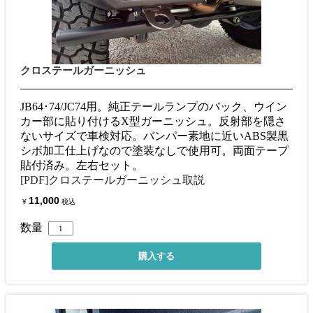
クロステールガーニッシュ
JB64･74/JC74用。純正テールランプのバック、ウイン
カー部に貼り付けるX型ガーニッシュ。反射部を隠さ
ないサイズで車検対応。バンパー素地に近いABS製黒
シボ加工仕上げなので塗装なしで使用可。両面テープ
貼付済み。左右セット。
[PDF]クロステールガーニッシュ取説
11,000
¥
税込
数量