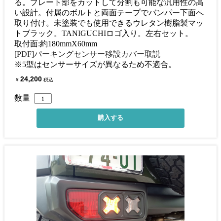
る。プレート部をカットして分割も可能な汎用性の高
い設計。付属のボルトと両面テープでバンパー下面へ
取り付け。未塗装でも使用できるウレタン樹脂製マッ
トブラック。TANIGUCHIロゴ入り。左右セット。
取付面:約180mmX60mm
[PDF]パーキングセンサー移設カバー取説
※5型はセンサーサイズが異なるため不適合。
24,200
¥
税込
数量