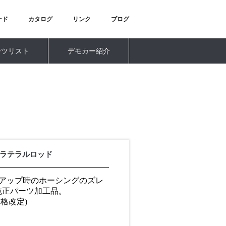
ード
カタログ
リンク
ブログ
ーツリスト
デモカー紹介
整式ラテラルロッド
車高アップ時のホーシングのズレ
純正パーツ加工品。
用価格改定)