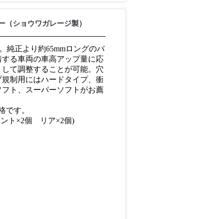
ー（ショウワガレージ製）
74用。純正より約65mmロングのバ
着する車両の車高アップ量に応
トして調整することが可能。穴
プ規制用にはハードタイプ、衝
ソフト、スーパーソフトがお薦
格です。
ント×2個 リア×2個)