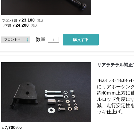
23,100
フロント用
¥
税込
24,200
リア用
¥
税込
数量
リアラテラル補正
JB23･33･43/J
にリアホーシン
約40ｍｍ上方に
ルロッド角度に
減、走行安定性
ッキ仕上げ。
7,700
¥
税込