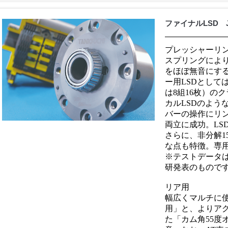
ファイナルLSD JB
プレッシャーリ
スプリングによ
をほぼ無音にする
ー用LSDとして
は8組16枚）の
カルLSDのよう
バーの操作にリ
両立に成功。LS
さらに、非分解1
な点も特徴。専
※テストデータは
研発表のもの
リア用
幅広くマルチに使
用」と、よりア
た「カム角55度