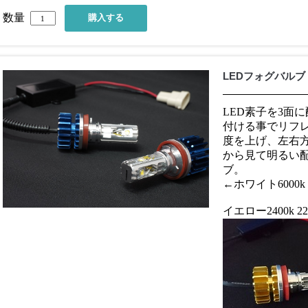
数量
LEDフォグバルブ「EX
LED素子を3面
付ける事でリフ
度を上げ、左右
から見て明るい
ブ。
←ホワイト6000k
イエロー2400k 