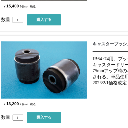
15,400
¥
2個set
税込
数量
キャスターブッシュ
JB64･74用。
キャスタードリー
75mmアップ時
される。単品使用
2023/2/1価格改定
13,200
¥
2個set
税込
数量