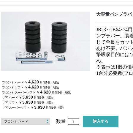
大容量バンプラバ
JB23～JB64･
ンプラバー。装
じて全長をカッ
あけ不要。バン
撃吸収目的には
め。
※表示は1個の価
1台分必要数(フロ
4,620
フロント ハード
¥
片側1個
税込
4,620
フロント ソフト
¥
片側1個
税込
4,620
フロント スーパーソフト
¥
片側1個
税込
3,630
リア ハード
¥
片側1個
税込
3,630
リア ソフト
¥
片側1個
税込
3,630
リア スーパーソフト
¥
片側1個
税込
数量