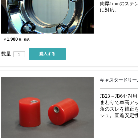
肉厚1mmのステンレ
に対応。
1,980
¥
枚
税込
数量
キャスタードリー
JB23～JB64
まわりで車高ア
角のズレを補正
シュ。直進安定