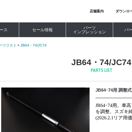
店舗案内
ダウンロ
パーツ
ース
セール情報
パ
インプレッション
ーツリスト
>
JB64・74/JC74
JB64・74/JC74
PARTS LIST
JB64･74用 調
JB64･74用。
を調整。スズキ
(2026.2.1リア