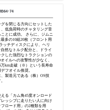
64･74
ングを閉じる方向にセットした
り、低負荷時のチャタリング音
ことに成功。 さらに、ジムニ
は最多の10組20枚（フロント用
クラッチディスクにより、ヘリ
な自然なトルク配分と、ドライ
ンクした強烈なトラクションの
Dオイルへの攻撃性が少なく、
5万km走破（※）という長寿命
用デフオイル推奨。
、製造元である（株）OS技
です。
える「カム角45度オンロード
グレッシブに走りたい人に向け
オフロード用」の2種類を用