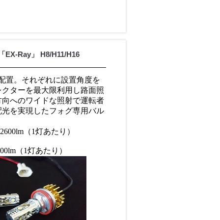
-Ray」 H8/H11/H16
に配置。それぞれに設置角度を
レクターを最大限利用し路面照
方向へのワイドな照射で運転者
配光を実現したフォグ専用バル
 2600lm（1灯あたり）
2200lm（1灯あたり）