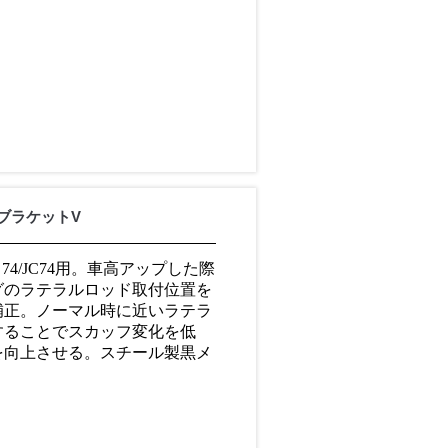
ブラケットV
B64･74/JC74用。車高アップした際
グのラテラルロッド取付位置を
補正。ノーマル時に近いラテラ
することでスカッフ変化を低
を向上させる。スチール製黒メ