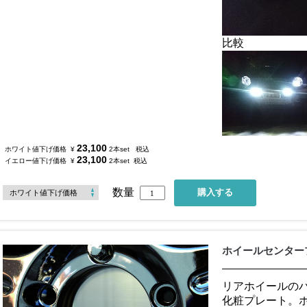
比較
23,100
ホワイト値下げ価格
¥
2本set
税込
23,100
イエロー値下げ価格
¥
2本set
税込
数量
ホイールセンター
リアホイールの
化粧プレート。