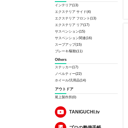
インテリア
(13)
エクステリア サイド
(4)
エクステリア フロント
(13)
エクステリア リア
(17)
サスペンション
(15)
サスペンション関連
(16)
スープアップ
(15)
ブレーキ/駆動
(11)
Others
ステッカー
(17)
ノベルティー
(22)
ホイール/汎用品
(14)
アウトドア
尾上製作所
(0)
TANIGUCHI.tv
プロの整備手帳