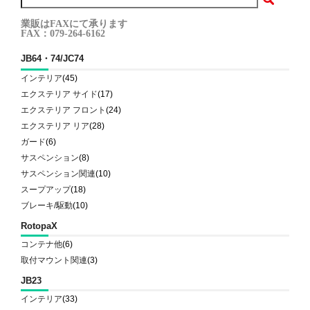
業販はFAXにて承ります
FAX：079-264-6162
JB64・74/JC74
インテリア
(45)
エクステリア サイド
(17)
エクステリア フロント
(24)
エクステリア リア
(28)
ガード
(6)
サスペンション
(8)
サスペンション関連
(10)
スープアップ
(18)
ブレーキ/駆動
(10)
RotopaX
コンテナ他
(6)
取付マウント関連
(3)
JB23
インテリア
(33)