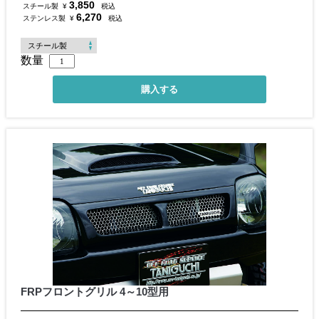
3,850
スチール製
¥
税込
6,270
ステンレス製
¥
税込
数量
FRPフロントグリル 4～10型用