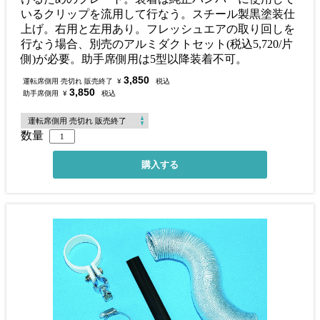
いるクリップを流用して行なう。スチール製黒塗装仕
上げ。右用と左用あり。フレッシュエアの取り回しを
行なう場合、別売のアルミダクトセット(税込5,720/片
側)が必要。助手席側用は5型以降装着不可。
3,850
運転席側用 売切れ 販売終了
¥
税込
3,850
助手席側用
¥
税込
数量