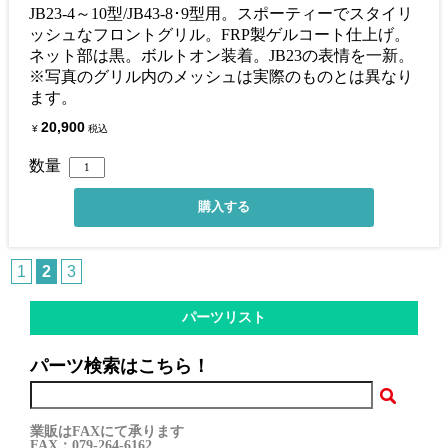
JB23-4～10型/JB43-8･9型用。スポーティーでスタイリ
ッシュなフロントグリル。FRP製ゲルコート仕上げ。
ネット部は黒。ボルトオン装着。JB23の表情を一新。
※写真のグリル内のメッシュは実際のものとは異なり
ます。
20,900
¥
税込
数量
1
2
3
パーツリスト
パーツ検索はこちら！
業販はFAXにて承ります
FAX：079-264-6162