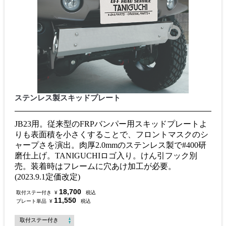
ステンレス製スキッドプレート
JB23用。従来型のFRPバンパー用スキッドプレートよ
りも表面積を小さくすることで、フロントマスクのシ
ャープさを演出。肉厚2.0mmのステンレス製で#400研
磨仕上げ。TANIGUCHIロゴ入り。けん引フック別
売。装着時はフレームに穴あけ加工が必要。
(2023.9.1定価改定)
18,700
取付ステー付き
¥
税込
11,550
プレート単品
¥
税込