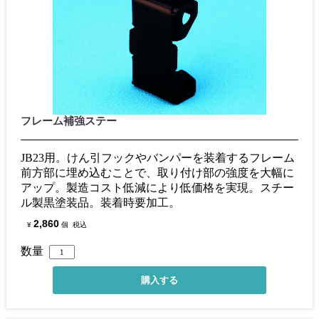
フレーム補強ステー
JB23用。けん引フックやバンパーを装着するフレーム
前方部に埋め込むことで、取り付け部の強度を大幅に
アップ。製造コスト低減により低価格を実現。スチー
ル製黒塗装品。装着時要加工。
2,860
¥
個
税込
数量