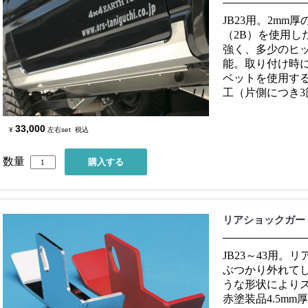
JB23用。2mm
（2B）を使用し
強く、多少のヒ
能。取り付け時
ベットを使用す
工（片側につき3
33,000
¥
左右set
税込
数量
リアショックガー
JB23～43用
ぶつかり外れて
うな形状により
赤塗装品4.5mm