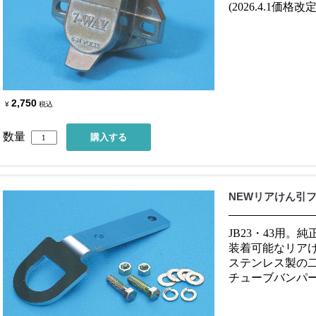
(2026.4.1価格改定
2,750
¥
税込
数量
NEWリアけん引
JB23・43用
装着可能なリア
ステンレス製の
チューブバンパ