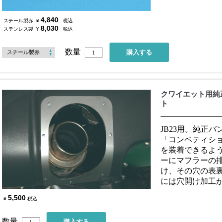
4,840
スチール製赤
¥
税込
8,030
ステンレス製
¥
税込
数量
クワイエット用純
ト
JB23用。純正
「コンペティシ
を装着できるよ
ーにマフラーの
け、その穴の表
には穴開け加工
5,500
¥
税込
数量