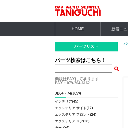
HOME
新着ニュ
パ
パーツリスト
パーツ検索はこちら！
業販はFAXにて承ります
FAX：079-264-6162
JB64・74/JC74
インテリア
(45)
エクステリア サイド
(17)
エクステリア フロント
(24)
エクステリア リア
(28)
ガード
(6)