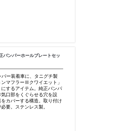
正バンパーホールプレートセッ
バンパー装着車に、タニグチ製
ョンマフラーⅢクワイエット」
うにするアイテム。純正バンパ
排気口部をくぐらせる穴を設
裏をカバーする構造。取り付け
が必要。ステンレス製。