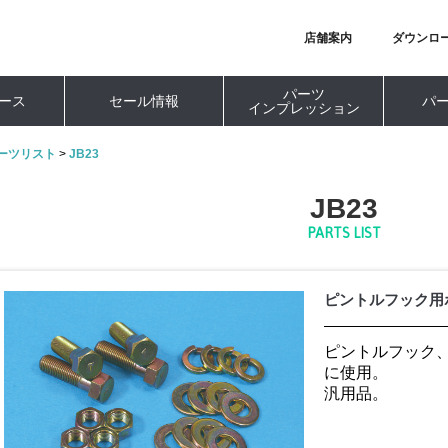
店舗案内
ダウンロ
パーツ
ース
セール情報
パ
インプレッション
ーツリスト
>
JB23
JB23
PARTS LIST
ピントルフック用
ピントルフック
に使用。
汎用品。