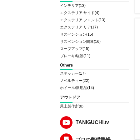
インテリア
(13)
エクステリア サイド
(4)
エクステリア フロント
(13)
エクステリア リア
(17)
サスペンション
(15)
サスペンション関連
(16)
スープアップ
(15)
ブレーキ/駆動
(11)
Others
ステッカー
(17)
ノベルティー
(22)
ホイール/汎用品
(14)
アウトドア
尾上製作所
(0)
TANIGUCHI.tv
プロの整備手帳