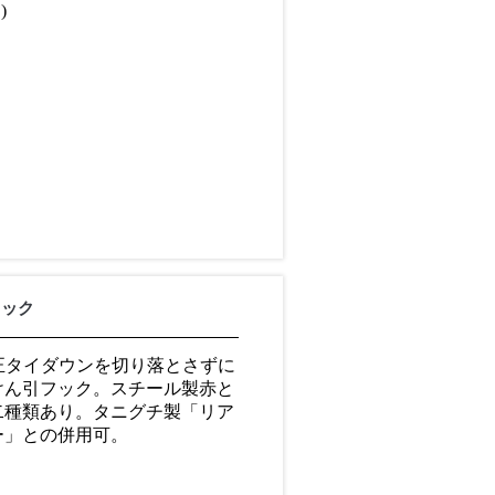
)
フック
。純正タイダウンを切り落とさずに
けん引フック。スチール製赤と
二種類あり。タニグチ製「リア
ー」との併用可。