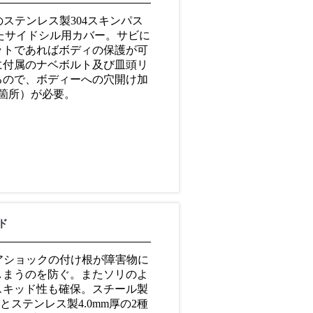
厚のステンレス製304スキンパス
たサイドシル用カバー。サビに
ットであればボディの保護が可
に付属のナベボルト及び皿頭リ
るので、ボディーへの穴開け加
箇所）が必要。
ド
。リアショックの付け根が障害物に
しまうのを防ぐ。またソリのよ
スキッド性も確保。スチール製
厚とステンレス製4.0mm厚の2種