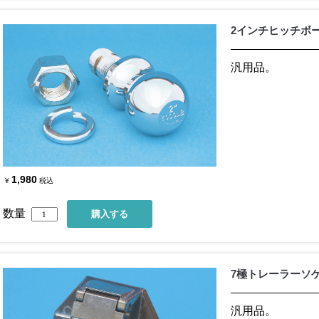
2インチヒッチボ
汎用品。
1,980
¥
税込
数量
7極トレーラーソ
汎用品。