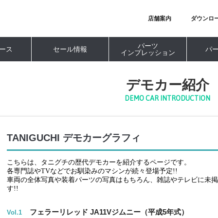
店舗案内
ダウンロ
パーツ
ース
セール情報
パ
インプレッション
デモカー紹介
DEMO CAR INTRODUCTION
TANIGUCHI デモカーグラフィ
こちらは、タニグチの歴代デモカーを紹介するページです。
各専門誌やTVなどでお馴染みのマシンが続々登場予定!!
車両の全体写真や装着パーツの写真はもちろん、雑誌やテレビに未
す!!
フェラーリレッド JA11Vジムニー（平成5年式）
Vol.1