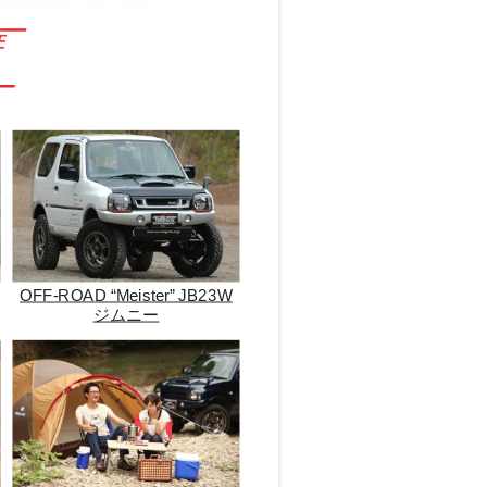
OFF-ROAD “Meister” JB23W
ジムニー