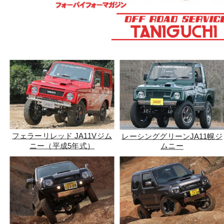
フェラーリレッド JA11Vジム
レーシンググリーンJA11幌ジ
ニー（平成5年式）
ムニー