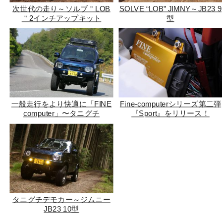
次世代の走り～ソルブ＂LOB
SOLVE “LOB” JIMNY～JB23 9
＂2インチアップキット
型
一般走行をより快適に「FINE
Fine-computerシリーズ第二弾
computer」〜タニグチ
『Sport』をリリース！
タニグチデモカー～ジムニー
JB23 10型