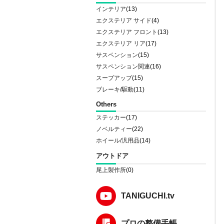
インテリア
(13)
エクステリア サイド
(4)
エクステリア フロント
(13)
エクステリア リア
(17)
サスペンション
(15)
サスペンション関連
(16)
スープアップ
(15)
ブレーキ/駆動
(11)
Others
ステッカー
(17)
ノベルティー
(22)
ホイール/汎用品
(14)
アウトドア
尾上製作所
(0)
TANIGUCHI.tv
プロの整備手帳