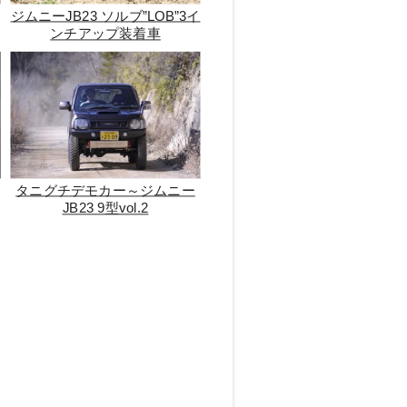
ジムニーJB23 ソルブ”LOB”3イ
ンチアップ装着車
タニグチデモカー～ジムニー
JB23 9型vol.2