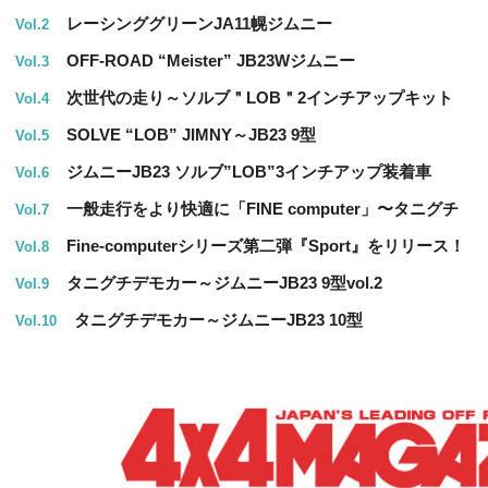
レーシンググリーンJA11幌ジムニー
Vol.2
OFF-ROAD “Meister” JB23Wジムニー
Vol.3
次世代の走り～ソルブ＂LOB＂2インチアップキット
Vol.4
SOLVE “LOB” JIMNY～JB23 9型
Vol.5
ジムニーJB23 ソルブ”LOB”3インチアップ装着車
Vol.6
一般走行をより快適に「FINE computer」〜タニグチ
Vol.7
Fine-computerシリーズ第二弾『Sport』をリリース！
Vol.8
タニグチデモカー～ジムニーJB23 9型vol.2
Vol.9
タニグチデモカー～ジムニーJB23 10型
Vol.10