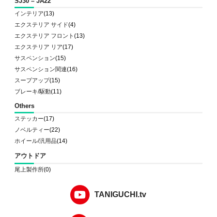
SJ30 – JA22
インテリア
(13)
エクステリア サイド
(4)
エクステリア フロント
(13)
エクステリア リア
(17)
サスペンション
(15)
サスペンション関連
(16)
スープアップ
(15)
ブレーキ/駆動
(11)
Others
ステッカー
(17)
ノベルティー
(22)
ホイール/汎用品
(14)
アウトドア
尾上製作所
(0)
TANIGUCHI.tv