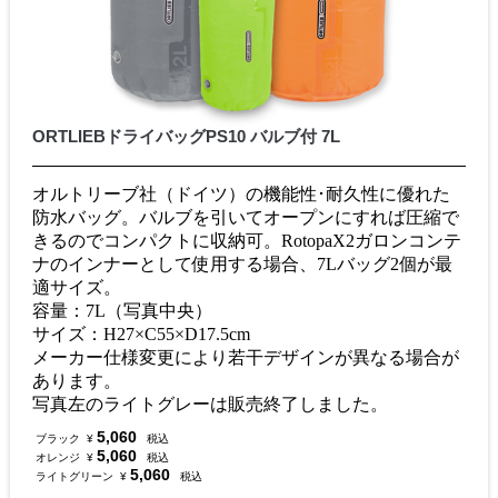
ORTLIEBドライバッグPS10 バルブ付 7L
オルトリーブ社（ドイツ）の機能性･耐久性に優れた
防水バッグ。バルブを引いてオープンにすれば圧縮で
きるのでコンパクトに収納可。RotopaX2ガロンコンテ
ナのインナーとして使用する場合、7Lバッグ2個が最
適サイズ。
容量：7L（写真中央）
サイズ：H27×C55×D17.5cm
メーカー仕様変更により若干デザインが異なる場合が
あります。
写真左のライトグレーは販売終了しました。
5,060
ブラック
¥
税込
5,060
オレンジ
¥
税込
5,060
ライトグリーン
¥
税込