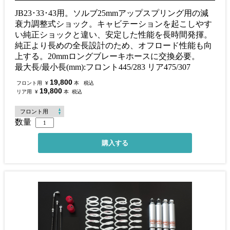
JB23･33･43用。ソルブ25mmアップスプリング用の減
衰力調整式ショック。キャビテーションを起こしやす
い純正ショックと違い、安定した性能を長時間発揮。
純正より長めの全長設計のため、オフロード性能も向
上する。20mmロングブレーキホースに交換必要。
最大長/最小長(mm):フロント445/283 リア475/307
19,800
フロント用
¥
本
税込
19,800
リア用
¥
本
税込
数量