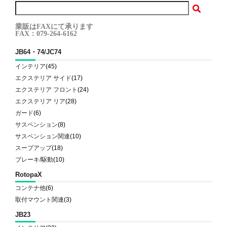
業販はFAXにて承ります
FAX：079-264-6162
JB64・74/JC74
インテリア
(45)
エクステリア サイド
(17)
エクステリア フロント
(24)
エクステリア リア
(28)
ガード
(6)
サスペンション
(8)
サスペンション関連
(10)
スープアップ
(18)
ブレーキ/駆動
(10)
RotopaX
コンテナ他
(6)
取付マウント関連
(3)
JB23