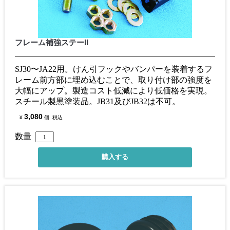
フレーム補強ステーII
SJ30〜JA22用。けん引フックやバンパーを装着するフ
レーム前方部に埋め込むことで、取り付け部の強度を
大幅にアップ。製造コスト低減により低価格を実現。
スチール製黒塗装品。JB31及びJB32は不可。
3,080
¥
個
税込
数量