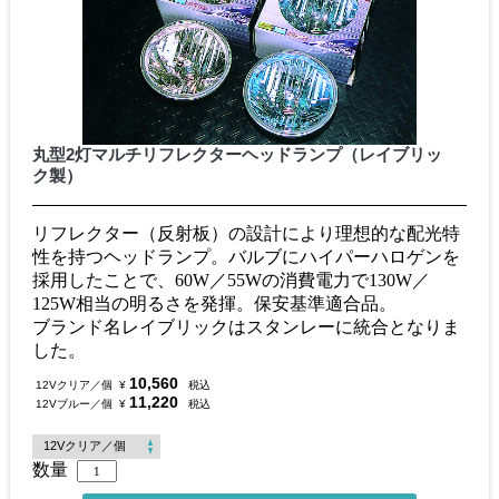
丸型2灯マルチリフレクターヘッドランプ（レイブリッ
ク製）
リフレクター（反射板）の設計により理想的な配光特
性を持つヘッドランプ。バルブにハイパーハロゲンを
採用したことで、60W／55Wの消費電力で130W／
125W相当の明るさを発揮。保安基準適合品。
ブランド名レイブリックはスタンレーに統合となりま
した。
10,560
12Vクリア／個
¥
税込
11,220
12Vブルー／個
¥
税込
数量