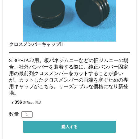
クロスメンバーキャップII
SJ30〜JA22用。板バネジムニーなどの旧ジムニーの場
合、社外バンパーを装着する際に、純正バンパー固定
用の最前列クロスメンバーをカットすることが多い
が、カットしたクロスメンバーの両端を塞ぐための専
用キャップがこちら。リーズナブルな価格になり新登
場。
396
¥
左右set
税込
数量