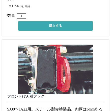
1,540
¥
枚
税込
数量
フロントけん引フック
SJ30〜JA22用。スチール製赤塗装品。肉厚は6mmある