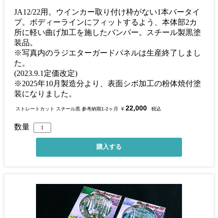
JA12/22用。ウインカー取り付け枠がない1本バータイ
プ。ボディーラインにフィットするよう、本体部2カ
所に軽い曲げ加工を施したバンパー。スチール製黒塗
装品。
※写真内のラジエターガードパネルは生産終了しまし
た。
(2023.9.1定価改定)
※2025年10月製造分より、表面シボ加工の粉体焼付塗
装になりました。
22,000
ストレートカット スチール黒 参考納期1-2ヶ月
¥
税込
数量