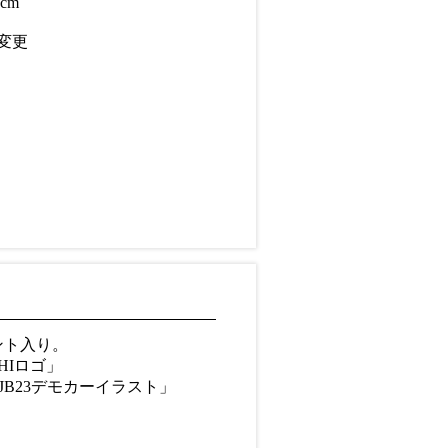
cm
地変更
ント入り。
HIロゴ」
64/JB23デモカーイラスト」