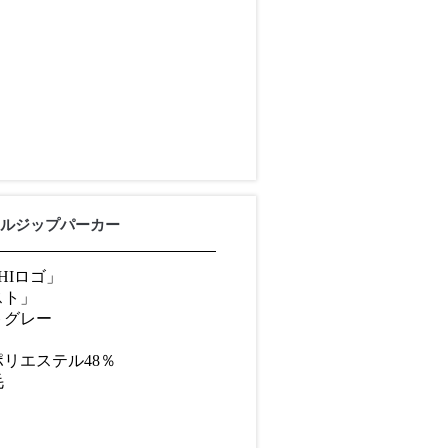
フルジップパーカー
HIロゴ」
スト」
トグレー
ポリエステル48％
毛