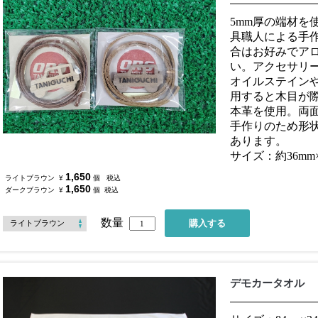
5mm厚の端材を
具職人による手
合はお好みでア
い。アクセサリ
オイルステイン
用すると木目が
本革を使用。両
手作りのため形
あります。
サイズ：約36mm×
1,650
ライトブラウン
¥
個
税込
1,650
ダークブラウン
¥
個
税込
数量
デモカータオル