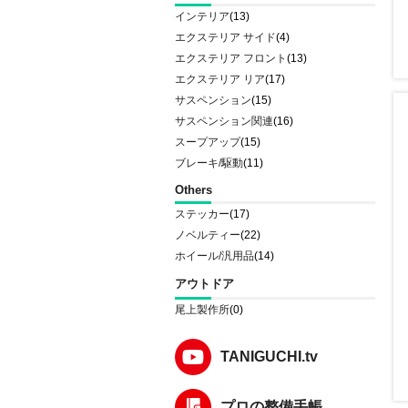
インテリア
(13)
エクステリア サイド
(4)
エクステリア フロント
(13)
エクステリア リア
(17)
サスペンション
(15)
サスペンション関連
(16)
スープアップ
(15)
ブレーキ/駆動
(11)
Others
ステッカー
(17)
ノベルティー
(22)
ホイール/汎用品
(14)
アウトドア
尾上製作所
(0)
TANIGUCHI.tv
プロの整備手帳