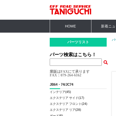
HOME
新着ニュ
パ
パーツリスト
パーツ検索はこちら！
業販はFAXにて承ります
FAX：079-264-6162
JB64・74/JC74
インテリア
(45)
エクステリア サイド
(17)
エクステリア フロント
(24)
エクステリア リア
(28)
ガード
(6)