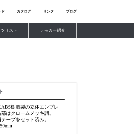
ード
カタログ
リンク
ブログ
ーツリスト
デモカー紹介
ト
ABS樹脂製の立体エンブレ
凸部はクロームメッキ調。
面テープをセット済み。
59mm