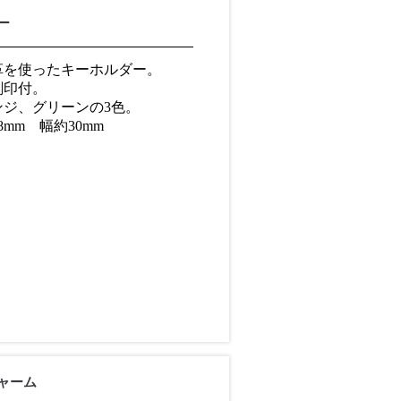
ー
革を使ったキーホルダー。
刻印付。
ンジ、グリーンの3色。
mm 幅約30mm
ャーム