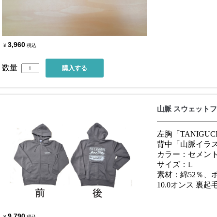
3,960
¥
税込
数量
山脈 スウェット
左胸「TANIGUC
背中「山脈イラ
カラー：セメン
サイズ：L
素材：綿52％、
10.0オンス 裏起
9,790
¥
税込