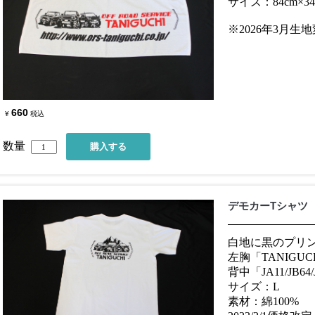
サイズ：84cm×34
※2026年3月生
660
¥
税込
数量
デモカーTシャツ
白地に黒のプリ
左胸「TANIGUC
背中「JA11/JB
サイズ：L
素材：綿100%