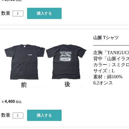
数量
山脈 Tシャツ
左胸「TANIGUC
背中「山脈イラ
カラー：スミク
サイズ：L
素材：綿100%
6.2オンス
4,400
¥
税込
数量