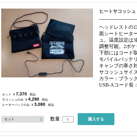
ヒートサコッシュ
ヘッドレストのロ
面シートヒータ
ュ。温度設定は
調整可能。2ポ
下部にはコード
モバイルバッテ
キャンプの寒さ
サコッシュサイズ：
カラー：ブラッ
USB-Aコード長：
7,370
セット
¥
税込
4,290
サコッシュのみ
¥
税込
3,080
ヒーターパッドのみ
¥
税込
数量