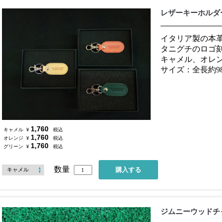
レザーキーホルダ
イタリア製の本
タニグチのロゴ
キャメル、オレ
サイズ：全長約98
1,760
キャメル
¥
税込
1,760
オレンジ
¥
税込
1,760
グリーン
¥
税込
数量
ジムニーウッドチ