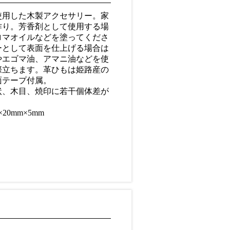
使用した木製アクセサリー。家
作り。芳香剤として使用する場
ロマオイルなどを塗ってくださ
ーとして表面を仕上げる場合は
やエゴマ油、アマニ油などを使
際立ちます。革ひもは姫路産の
面テープ付属。
状、木目、焼印に若干個体差が
20mm×5mm