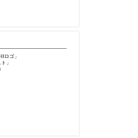
HIロゴ」
スト」
ロ