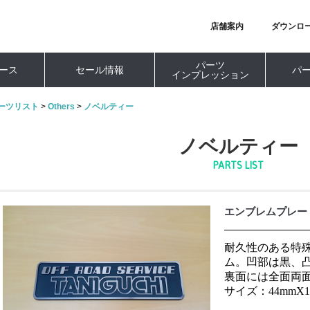
店舗案内
ダウンロ
パーツ
ース
セール情報
パ
インプレッション
ーツリスト
>
Others
>
ノベルティー
ノベルティー
PARTS LIST
エンブレムプレー
耐久性のある特殊
ム。凹部は黒、
裏面には全面両
サイズ：44mmX1