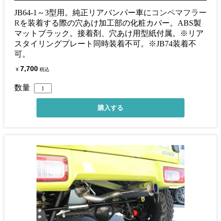
JB64-1～3型用。純正リアバンパー車に
コンペマフラー
R
を装着する際の穴あけ加工部の化粧カバー。ABS製
マットブラック。接着剤、穴あけ用型紙付属。※リア
スタイリングプレート同時装着不可。※JB74装着不
可。
7,700
¥
税込
数量