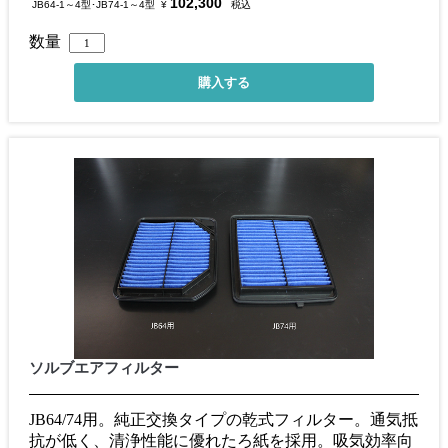
102,300
JB64-1～4型･JB74-1～4型
¥
税込
数量
ソルブエアフィルター
JB64/74用。純正交換タイプの乾式フィルター。通気抵
抗が低く、清浄性能に優れたろ紙を採用。吸気効率向