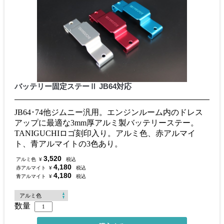
バッテリー固定ステーⅡ JB64対応
JB64･74他ジムニー汎用。エンジンルーム内のドレス
アップに最適な3mm厚アルミ製バッテリーステー。
TANIGUCHIロゴ刻印入り。アルミ色、赤アルマイ
ト、青アルマイトの3色あり。
3,520
アルミ色
¥
税込
4,180
赤アルマイト
¥
税込
4,180
青アルマイト
¥
税込
数量