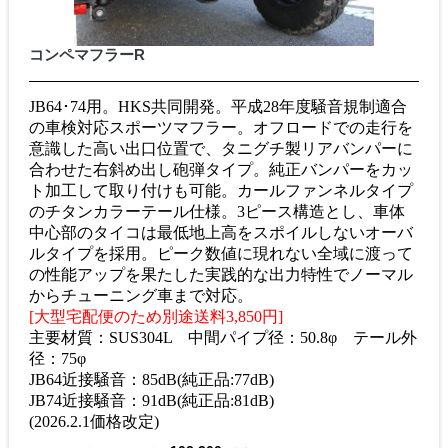
コンペマフラーR
JB64･74用。HKS共同開発。平成28年度騒音規制適合
の車検対応スポーツマフラー。オフロードでの走行を
意識した高い出口位置で、タニグチ製リアバンパーに
合わせた右斜め出し砲弾タイプ。純正バンパーをカッ
ト加工して取り付けも可能。カールファンネルタイプ
のチタンカラーテール仕様。3ピース構造とし、車体
中心部のタイコは最低地上高をスポイルしないオーバ
ルタイプを採用。ピーク数値に現れない全域に渡って
の性能アップを果たした実践的な出力特性でノーマル
からチューニング車まで対応。
[大型宅配便のため別途送料3,850円]
主要材質：SUS304L 中間パイプ径：50.8φ テール外
径：75φ
JB64近接騒音：85dB(純正品:77dB)
JB74近接騒音：91dB(純正品:81dB)
(2026.2.1価格改定)