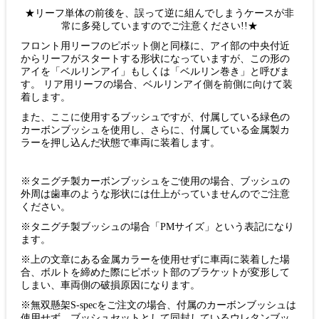
★リーフ単体の前後を、誤って逆に組んでしまうケースが非
常に多発していますのでご注意ください!!★
フロント用リーフのピボット側と同様に、アイ部の中央付近
からリーフがスタートする形状になっていますが、この形の
アイを「ベルリンアイ」もしくは「ベルリン巻き」と呼びま
す。 リア用リーフの場合、ベルリンアイ側を前側に向けて装
着します。
また、ここに使用するブッシュですが、付属している緑色の
カーボンブッシュを使用し、さらに、付属している金属製カ
ラーを押し込んだ状態で車両に装着します。
※タニグチ製カーボンブッシュをご使用の場合、ブッシュの
外周は歯車のような形状には仕上がっていませんのでご注意
ください。
※タニグチ製ブッシュの場合「PMサイズ」という表記になり
ます。
※上の文章にある金属カラーを使用せずに車両に装着した場
合、ボルトを締めた際にピボット部のブラケットが変形して
しまい、車両側の破損原因になります。
※無双懸架S-specをご注文の場合、付属のカーボンブッシュは
使用せず、ブッシュセットとして同封しているウレタンブッ