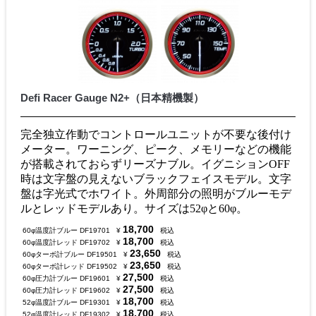
Defi Racer Gauge N2+（日本精機製）
完全独立作動でコントロールユニットが不要な後付け
メーター。ワーニング、ピーク、メモリーなどの機能
が搭載されておらずリーズナブル。イグニションOFF
時は文字盤の見えないブラックフェイスモデル。文字
盤は字光式でホワイト。外周部分の照明がブルーモデ
ルとレッドモデルあり。サイズは52φと60φ。
18,700
60φ温度計ブルー DF19701
¥
税込
18,700
60φ温度計レッド DF19702
¥
税込
23,650
60φターボ計ブルー DF19501
¥
税込
23,650
60φターボ計レッド DF19502
¥
税込
27,500
60φ圧力計ブルー DF19601
¥
税込
27,500
60φ圧力計レッド DF19602
¥
税込
18,700
52φ温度計ブルー DF19301
¥
税込
18,700
52φ温度計レッド DF19302
¥
税込