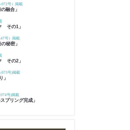
.072号）掲載
術の融合」
載
ク その1」
.47号）掲載
発の秘密」
載
ク その2」
.073号)掲載
り」
074号)掲載
ルスプリング完成」