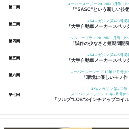
スーパースージー 2012年10月号（No
第二回
「"SASC"という新しい技
4X4マガジン 第423号掲
第三回
「大手自動車メーカースペッ
ジムニープラス 2012年11月号（No
第四回
「試作の少なさと短期間開
4X4マガジン 第425号掲
第五回
「大手自動車メーカースペッ
スーパースージー 2012年12月号(No
第六回
「環境に優しいモノ作
4X4マガジン 第427号
スーパースージー 2013年2月号(No.
第七回
「ソルブ"LOB"3インチアップコイ