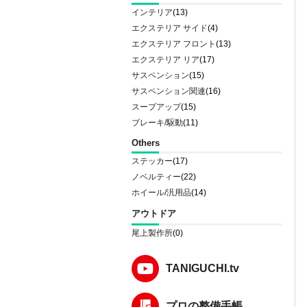
インテリア
(13)
エクステリア サイド
(4)
エクステリア フロント
(13)
エクステリア リア
(17)
サスペンション
(15)
サスペンション関連
(16)
スープアップ
(15)
ブレーキ/駆動
(11)
Others
ステッカー
(17)
ノベルティー
(22)
ホイール/汎用品
(14)
アウトドア
尾上製作所
(0)
TANIGUCHI.tv
プロの整備手帳