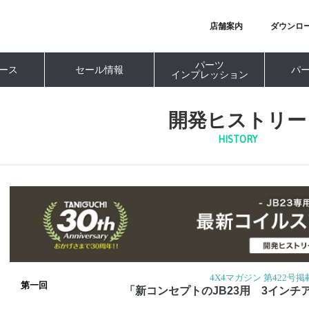
店舗案内
ダウンロ
パーツ
ース
セール情報
パ
インプレッション
開発ヒストリー
HISTORY
4X4マガジン 第422号掲
第一回
「新コンセプトのJB23用 3インチ