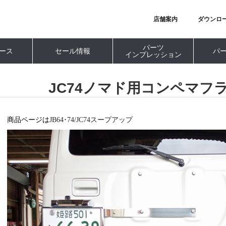
店舗案内
ダウンロ
パーツ
ース
セール情報
パ
インプレッション
JC74ノマド用コンペマフラ
商品ページは
JB64･74/JC74スープアップ