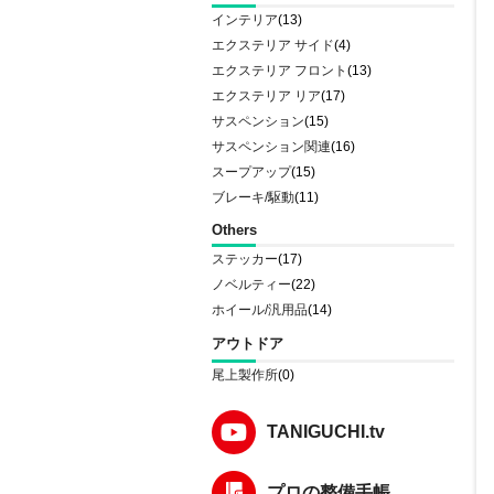
インテリア
(13)
エクステリア サイド
(4)
エクステリア フロント
(13)
エクステリア リア
(17)
サスペンション
(15)
サスペンション関連
(16)
スープアップ
(15)
ブレーキ/駆動
(11)
Others
ステッカー
(17)
ノベルティー
(22)
ホイール/汎用品
(14)
アウトドア
尾上製作所
(0)
TANIGUCHI.tv
プロの整備手帳