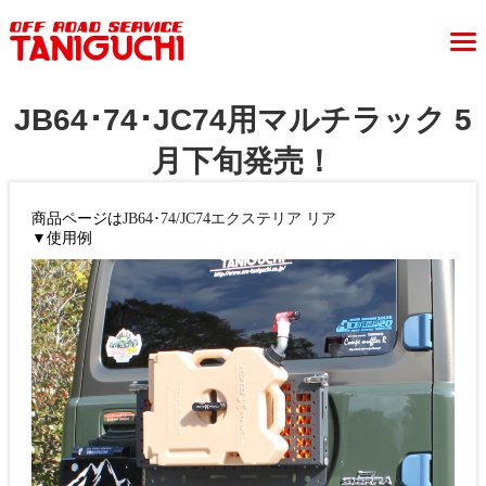
JB64･74･JC74用マルチラック 5
月下旬発売！
商品ページは
JB64･74/JC74エクステリア リア
▼使用例